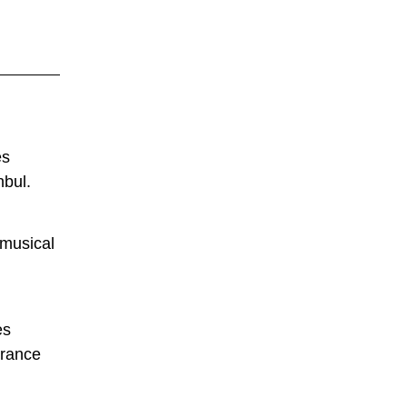
es
nbul.
 musical
es
érance