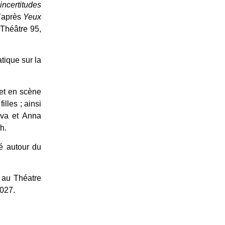
incertitudes
d’après
Yeux
 Théâtre 95,
tique sur la
met en scène
illes ; ainsi
eva et Anna
h.
é autour du
u
au Théatre
2027.