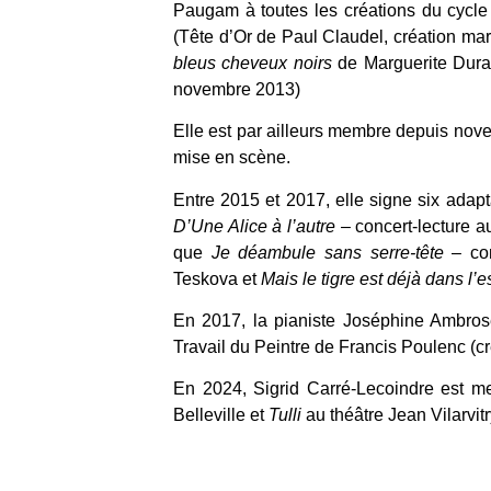
Paugam à toutes les créations du cycl
(Tête d’Or de Paul Claudel, création ma
bleus cheveux noirs
de Marguerite Duras
novembre 2013)
Elle est par ailleurs membre depuis nove
mise en scène.
Entre 2015 et 2017, elle signe six adap
D’Une Alice à l’autre
– concert-lecture aut
que
Je déambule sans serre-tête
– con
Teskova et
Mais le tigre est déjà dans l’e
En 2017, la pianiste Joséphine Ambros
Travail du Peintre de Francis Poulenc (
En 2024, Sigrid Carré-Lecoindre est m
Belleville et
Tulli
au théâtre Jean Vilarvitr