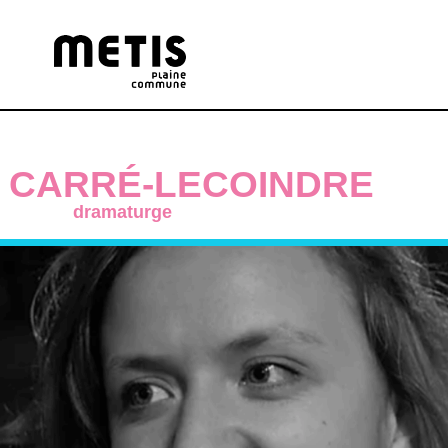
D CARRÉ-LECOINDRE
dramaturge