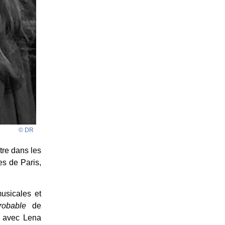
© DR
tre dans les
es de Paris,
usicales et
robable
de
e avec Lena