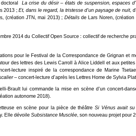
e doctoral
La crise du désir – états de suspension, espaces d’
rs 2013 ;
Et, dans le regard, la tristesse d’un paysage de nuit
, 
, (création JTN, mai 2013) ;
Détails
de Lars Noren, (création
mbre 2014 du Collectif Open Source : collectif de recherche pra
tations pour le Festival de la Correspondance de Grignan et 
our des lettres des Lewis Carroll à Alice Liddell et aux petites f
cert-lecture inspiré de la correspondance de Marine Tseta
scalier
– concert-lecture d’après les Lettres Home de Sylvia Plat
elli-Brault lui commande la mise en scène d’un concert-dans
création autonome 2018).
etteuse en scène pour la pièce de théâtre
Si Vénus avait s
y. Elle dévoile
Subsistance Musclée
, son nouveau projet pour 